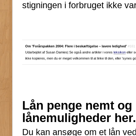
stigningen i forbruget ikke va
Om 'Forårspakken 2004: Flere i beskæftigelse – lavere ledighed'
#161
Udarbejdet af Susan Damies| Se også andre artikler i vores
leksikon
eller 
ikke kopieres, men du er meget velkommen til at linke til den, eller 'synes g
Lån penge nemt og h
lånemuligheder her.
Du kan ansøge om et lån ved