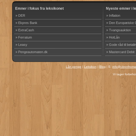
Emner i fokus fra leksikonet
Nyeste emner i l
» DER
» Inflation
» Ekpres Bank
» Den Europæiske 
» ExtraCash
» Tvangsauktion
» Ferratum
» HotLån
» Leasy
» Gode råd til betali
» Pengeautomaten.dk
» Mastercard Debit
Lån penge
|
Leksikon
|
Blog
| E:
info@citronfrom
Vi tager forbehol