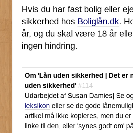
Hvis du har fast bolig eller
sikkerhed hos
Boliglån.dk
. H
år, og du skal være 18 år ell
ingen hindring.
Om 'Lån uden sikkerhed | Det er 
uden sikkerhed'
#114
Udarbejdet af Susan Damies| Se ogs
leksikon
eller se de gode lånemuli
artikel må ikke kopieres, men du er
linke til den, eller 'synes godt om' 