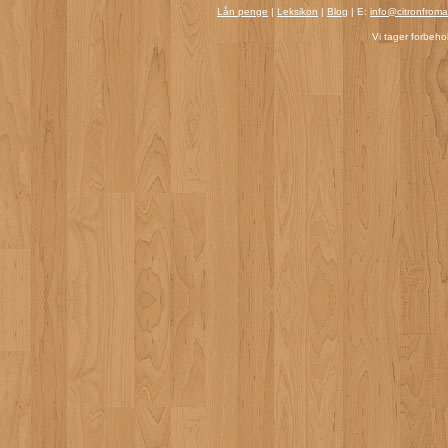
Lån penge
|
Leksikon
|
Blog
| E:
info@citronfrom
Vi tager forbehol