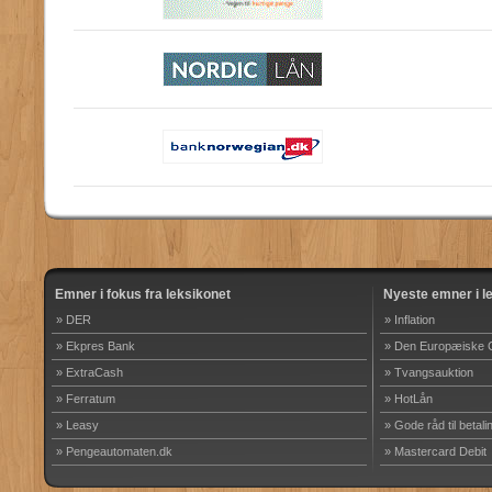
Emner i fokus fra leksikonet
Nyeste emner i l
» DER
» Inflation
» Ekpres Bank
» Den Europæiske 
» ExtraCash
» Tvangsauktion
» Ferratum
» HotLån
» Leasy
» Gode råd til betali
» Pengeautomaten.dk
» Mastercard Debit