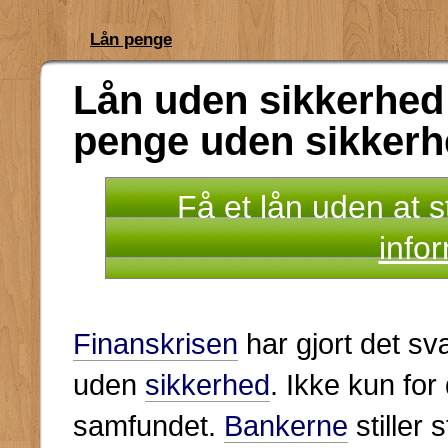
Lån penge
Lån uden sikkerhed |
penge uden sikkerh
Få et lån uden at s
info
Finanskrisen
har gjort det s
uden
sikkerhed
. Ikke kun for 
samfundet.
Bankerne
stiller 